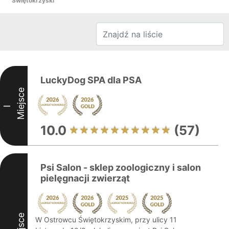
Świętokrzyski
LuckyDog SPA dla PSA
Miejsce
I
10.0
(57)
Psi Salon - sklep zoologiczny i salon
pielęgnacji zwierząt
Miejsce
W Ostrowcu Świętokrzyskim, przy ulicy 11