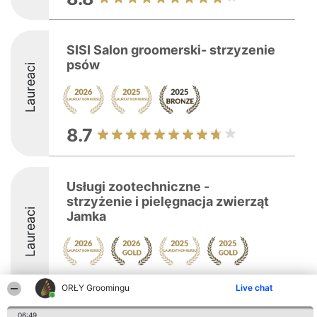
SISI Salon groomerski- strzyzenie
psów
Laureaci
8.7
Usługi zootechniczne -
strzyżenie i pielęgnacja zwierząt
Laureaci
Jamka
9.9
ORŁY Groomingu
Live chat
06:49