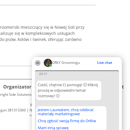
 groomerski mieszczący się w Nowej Soli przy
cjalizuje się w kompleksowych usługach
do psów, kotów i świnek, oferując zarówno
ORŁY Groomingu
Live chat
23:17
Cześć, chętnie Ci pomogę! 🙂 Kliknij
Organizator plebiscytu
Plebiscyt
Kontakt
proszę w odpowiedni temat
right Side Solutions sp. z o. o. sp. k.
Laureaci
rozmowy! 🙂
Kontakt
ul. Ruska 22
Lista
Wrocław 50-079
wszystkich
Jestem Laureatem, chcę odebrać
egon 381313360 | NIP 8943132676
Laureatów
materiały marketingowe
+48 508 492 400
Zasady
Chcę zgłosić swoją firmę do Orłów
Regulamin
Polityka
Mam inną sprawę