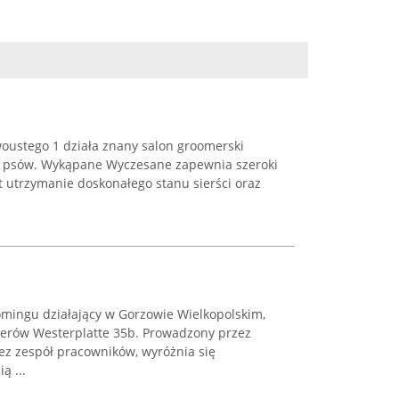
woustego 1 działa znany salon groomerski
cji psów. Wykąpane Wyczesane zapewnia szeroki
st utrzymanie doskonałego stanu sierści oraz
oomingu działający w Gorzowie Wielkopolskim,
aterów Westerplatte 35b. Prowadzony przez
ez zespół pracowników, wyróżnia się
ą ...