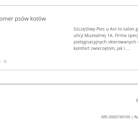
roomer psów kotów
Szczęśliwy Pies u Ani to salon
ulicy Muzealnej 1A. Firma spe
pielęgnacyjnych skierowanych 
komfort zwierzętom, jak i ...
B
KRS 0000749100 | R