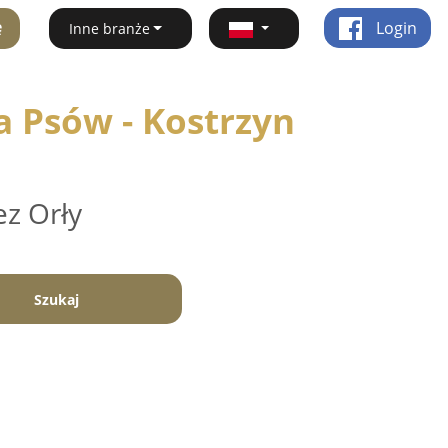
ę
Login
Inne branże
a Psów - Kostrzyn
ez Orły
Szukaj