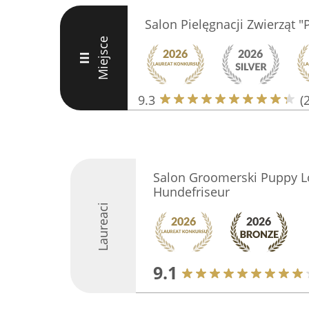
Salon Pielęgnacji Zwierząt "
Miejsce
III
9.3
(
Salon Groomerski Puppy L
Hundefriseur
Laureaci
9.1