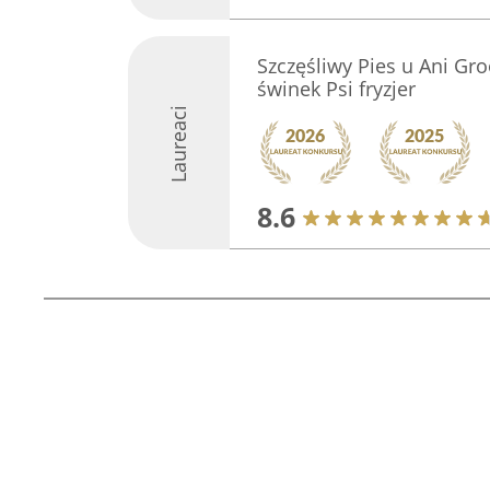
Szczęśliwy Pies u Ani G
świnek Psi fryzjer
Laureaci
8.6