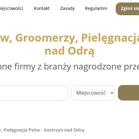
iejscowości
Kontakt
Zasady
Regulamin
Zgłoś si
ów, Groomerzy, Pielęgnacj
nad Odrą
nne firmy z branży nagrodzone prz
, Pielęgnacja Psów - Kostrzyn nad Odrą