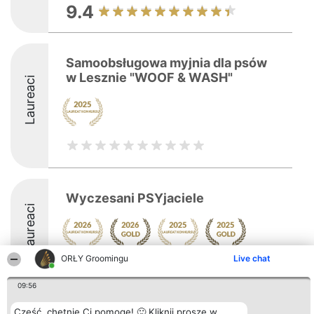
9.4
Samoobsługowa myjnia dla psów
w Lesznie "WOOF & WASH"
Laureaci
Wyczesani PSYjaciele
Laureaci
ORŁY Groomingu
Live chat
10
09:56
Cześć, chętnie Ci pomogę! 🙂 Kliknij proszę w