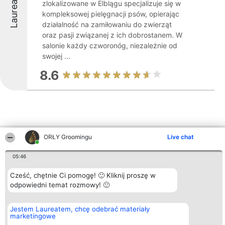
Laureaci
zlokalizowane w Elblągu specjalizuje się w
kompleksowej pielęgnacji psów, opierając
działalność na zamiłowaniu do zwierząt
oraz pasji związanej z ich dobrostanem. W
salonie każdy czworonóg, niezależnie od
swojej ...
8.6
ORŁY Groomingu
Live chat
Inne firmy z województwa
05:46
Cześć, chętnie Ci pomogę! 🙂 Kliknij proszę w
Organizator plebiscytu
Plebiscyt
Kontakt
Bright Side Solutions sp. z o.
odpowiedni temat rozmowy! 🙂
Laureaci
Kontakt
o. sp. k.
Lista
ul. Ruska 22
wszystkich
Wrocław 50-079
Laureatów
Jestem Laureatem, chcę odebrać materiały
KRS 0000749100 | Regon
Zasady
marketingowe
381313360 | NIP 8943132676
Regulamin