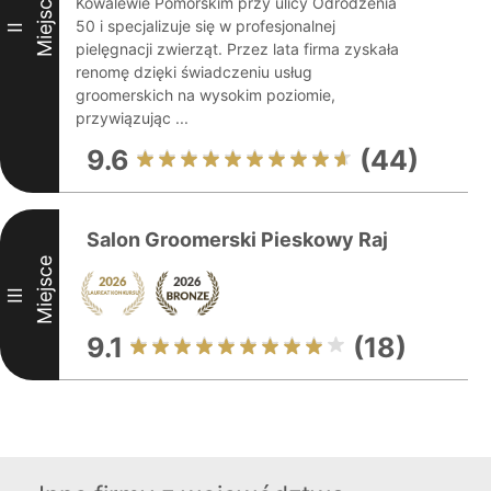
Miejsce
Kowalewie Pomorskim przy ulicy Odrodzenia
50 i specjalizuje się w profesjonalnej
II
pielęgnacji zwierząt. Przez lata firma zyskała
renomę dzięki świadczeniu usług
groomerskich na wysokim poziomie,
przywiązując ...
9.6
(44)
Salon Groomerski Pieskowy Raj
Miejsce
III
9.1
(18)