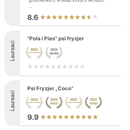
groomerskich, w skład których wchodzi
...
8.6
"Pola i Pies" psi fryzjer
Laureaci
Psi Fryzjer „Coco”
Laureaci
9.9