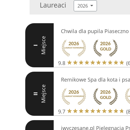
Laureaci
2026
Chwila dla pupila Piaseczno
Miejsce
I
9.8
(
Remikowe Spa dla kota i ps
Miejsce
II
9.7
(
iwyczesane.pl Pielęgnacja P