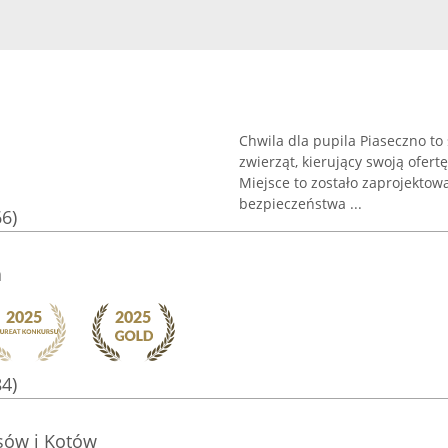
Chwila dla pupila Piaseczno to
zwierząt, kierujący swoją ofert
Miejsce to zostało zaprojekto
bezpieczeństwa ...
66)
a
84)
sów i Kotów