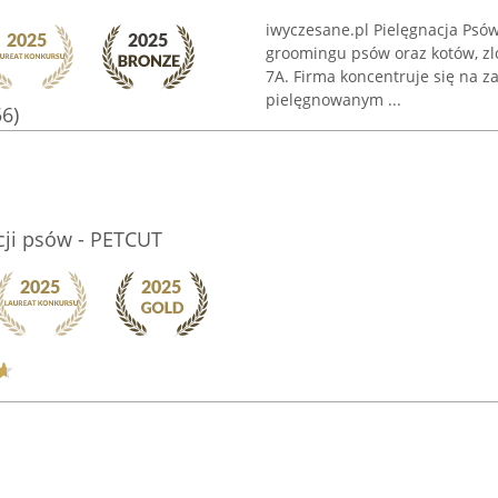
iwyczesane.pl Pielęgnacja Psów
groomingu psów oraz kotów, zlo
7A. Firma koncentruje się na z
pielęgnowanym ...
56)
acji psów - PETCUT