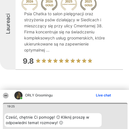
Psia Chatka to salon pielęgnacji oraz
Laureaci
strzyżenia psów działający w Siedlcach i
mieszczący się przy ulicy Cmentarnej 38.
Firma koncentruje się na świadczeniu
kompleksowych usług groomerskich, które
ukierunkowane są na zapewnienie
optymalnej ...
9.8
ORŁY Groomingu
Live chat
Inne firmy z województwa
19:25
Cześć, chętnie Ci pomogę! 🙂 Kliknij proszę w
Organizator plebiscytu
Plebiscyt
Kontakt
odpowiedni temat rozmowy! 🙂
Bright Side Solutions sp. z o.
Laureaci
Kontakt
o. sp. k.
Lista