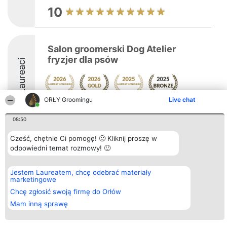
10
Salon groomerski Dog Atelier
fryzjer dla psów
Laureaci
ORŁY Groomingu
Live chat
9.7
08:50
Cześć, chętnie Ci pomogę! 🙂 Kliknij proszę w
Organizator plebiscytu
Plebiscyt
Kontakt
odpowiedni temat rozmowy! 🙂
Bright Side Solutions sp. z o.
Laureaci
Kontakt
o. sp. k.
Lista
ul. Ruska 22
wszystkich
Jestem Laureatem, chcę odebrać materiały
Wrocław 50-079
Laureatów
marketingowe
KRS 0000749100 | Regon
Zasady
381313360 | NIP 8943132676
Chcę zgłosić swoją firmę do Orłów
Regulamin
+48 508 492 400
Polityka
Mam inną sprawę
Prywatności