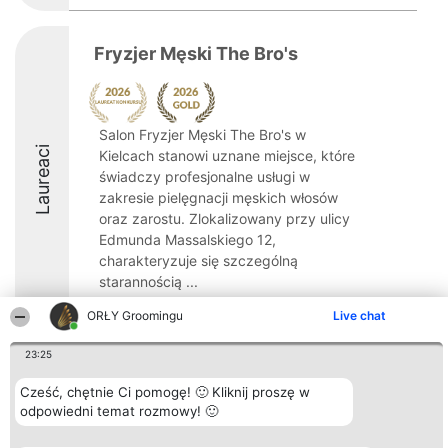
Fryzjer Męski The Bro's
Salon Fryzjer Męski The Bro's w
Laureaci
Kielcach stanowi uznane miejsce, które
świadczy profesjonalne usługi w
zakresie pielęgnacji męskich włosów
oraz zarostu. Zlokalizowany przy ulicy
Edmunda Massalskiego 12,
charakteryzuje się szczególną
starannością ...
10
ORŁY Groomingu
Live chat
23:25
Organizator plebiscytu
Plebiscyt
Kontakt
Cześć, chętnie Ci pomogę! 🙂 Kliknij proszę w
Bright Side Solutions sp. z o.
Laureaci
Kontakt
odpowiedni temat rozmowy! 🙂
o. sp. k.
Lista
ul. Ruska 22
wszystkich