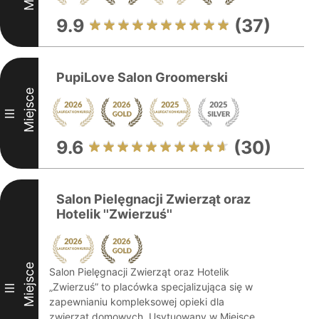
9.9
(37)
PupiLove Salon Groomerski
Miejsce
III
9.6
(30)
Salon Pielęgnacji Zwierząt oraz
Hotelik ''Zwierzuś''
Miejsce
Salon Pielęgnacji Zwierząt oraz Hotelik
„Zwierzuś” to placówka specjalizująca się w
III
zapewnianiu kompleksowej opieki dla
zwierząt domowych. Usytuowany w Miejsce