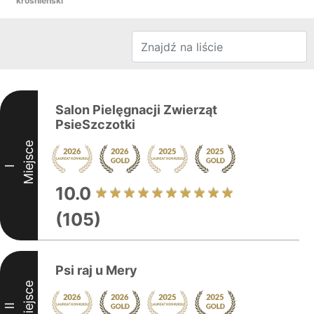
krośnieński
Salon Pielęgnacji Zwierząt
PsieSzczotki
Miejsce
I
10.0
(105)
Psi raj u Mery
Miejsce
II