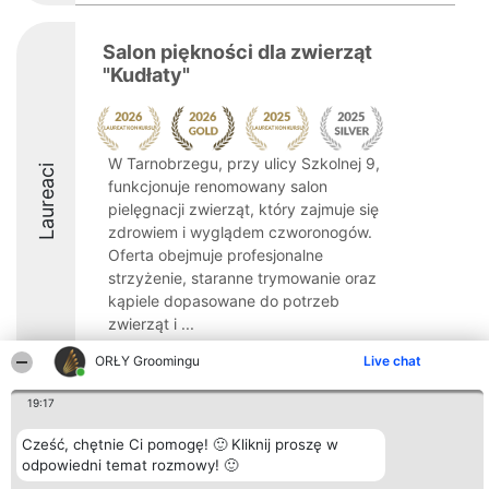
Salon piękności dla zwierząt
"Kudłaty"
W Tarnobrzegu, przy ulicy Szkolnej 9,
Laureaci
funkcjonuje renomowany salon
pielęgnacji zwierząt, który zajmuje się
zdrowiem i wyglądem czworonogów.
Oferta obejmuje profesjonalne
strzyżenie, staranne trymowanie oraz
kąpiele dopasowane do potrzeb
zwierząt i ...
9.7
ORŁY Groomingu
Live chat
19:17
Organizator plebiscytu
Plebiscyt
Kontakt
Cześć, chętnie Ci pomogę! 🙂 Kliknij proszę w
Bright Side Solutions sp. z o.
Laureaci
Kontakt
odpowiedni temat rozmowy! 🙂
o. sp. k.
Lista