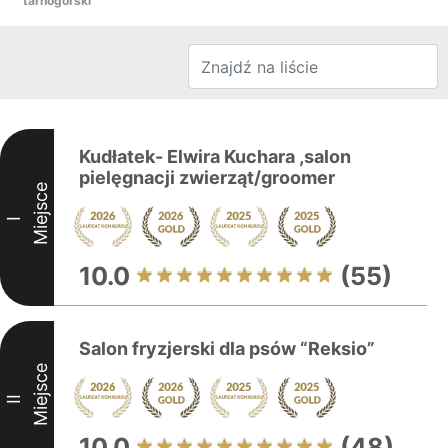
tarnogórski
Kudłatek- Elwira Kuchara ,salon
pielęgnacji zwierząt/groomer
Miejsce
I
10.0
(55)
Salon fryzjerski dla psów “Reksio”
Miejsce
II
10.0
(48)