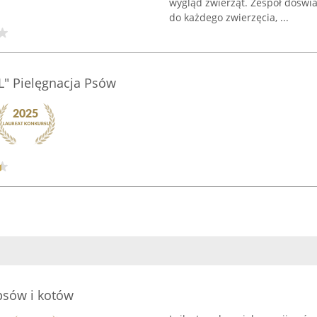
wygląd zwierząt. Zespół dośw
do każdego zwierzęcia, ...
L" Pielęgnacja Psów
 psów i kotów