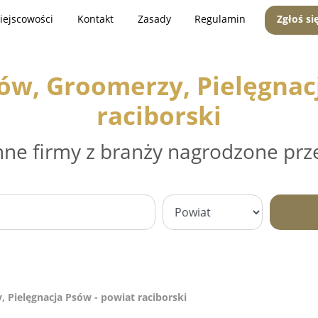
iejscowości
Kontakt
Zasady
Regulamin
Zgłoś si
sów, Groomerzy, Pielęgnac
raciborski
nne firmy z branży nagrodzone prz
, Pielęgnacja Psów - powiat raciborski