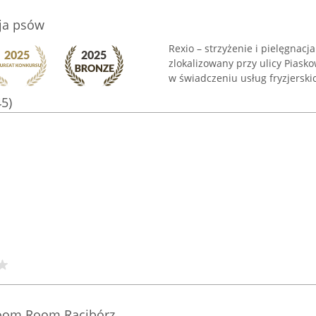
cja psów
Rexio – strzyżenie i pielęgnacj
zlokalizowany przy ulicy Piasko
w świadczeniu usług fryzjerski
45)
room Room Racibórz