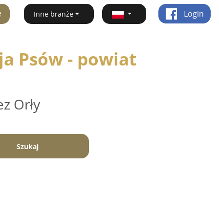
ę
Login
Inne branże
ja Psów - powiat
ez Orły
Szukaj