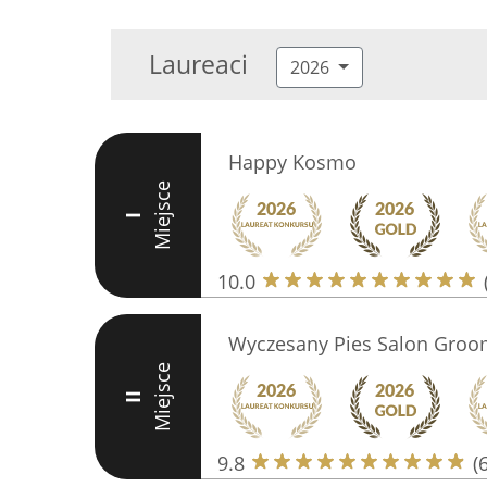
Laureaci
2026
Happy Kosmo
Miejsce
I
10.0
Wyczesany Pies Salon Groo
Miejsce
II
9.8
(