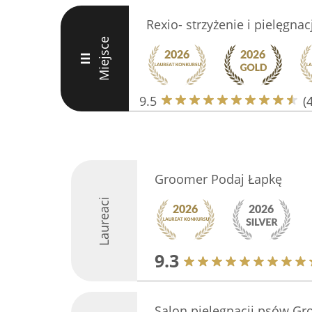
Rexio- strzyżenie i pielęgna
Miejsce
III
9.5
(
Groomer Podaj Łapkę
Laureaci
9.3
Salon pielęgnacji psów G