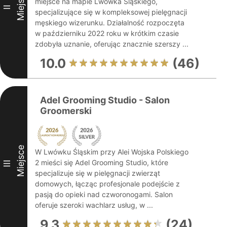
Miejsce
miejsce na mapie Lwówka Śląskiego,
II
specjalizujące się w kompleksowej pielęgnacji
męskiego wizerunku. Działalność rozpoczęta
w październiku 2022 roku w krótkim czasie
zdobyła uznanie, oferując znacznie szerszy ...
10.0
(46)
Adel Grooming Studio - Salon
Groomerski
Miejsce
W Lwówku Śląskim przy Alei Wojska Polskiego
2 mieści się Adel Grooming Studio, które
III
specjalizuje się w pielęgnacji zwierząt
domowych, łącząc profesjonale podejście z
pasją do opieki nad czworonogami. Salon
oferuje szeroki wachlarz usług, w ...
9.3
(24)