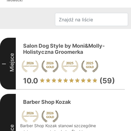
lwówecki
Salon Dog Style by Moni&Molly-
Holistyczna Groomerka
Miejsce
I
10.0
(59)
Barber Shop Kozak
Barber Shop Kozak stanowi szczególne