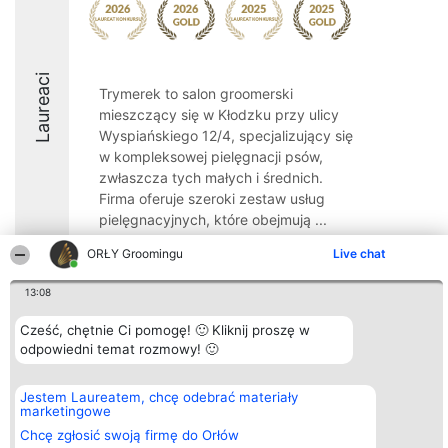
Laureaci
Trymerek to salon groomerski
mieszczący się w Kłodzku przy ulicy
Wyspiańskiego 12/4, specjalizujący się
w kompleksowej pielęgnacji psów,
zwłaszcza tych małych i średnich.
Firma oferuje szeroki zestaw usług
pielęgnacyjnych, które obejmują ...
9.9
ORŁY Groomingu
Live chat
13:08
Organizator plebiscytu
Plebiscyt
Kontakt
Cześć, chętnie Ci pomogę! 🙂 Kliknij proszę w
Bright Side Solutions sp. z o.
Laureaci
Kontakt
odpowiedni temat rozmowy! 🙂
o. sp. k.
Lista
ul. Ruska 22
wszystkich
Wrocław 50-079
Laureatów
Jestem Laureatem, chcę odebrać materiały
KRS 0000749100 | Regon
Zasady
marketingowe
381313360 | NIP 8943132676
Regulamin
+48 508 492 400
Polityka
Chcę zgłosić swoją firmę do Orłów
Prywatności