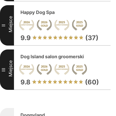
Happy Dog Spa
Miejsce
II
9.9
(37)
Dog Island salon groomerski
Miejsce
III
9.8
(60)
Doggyland