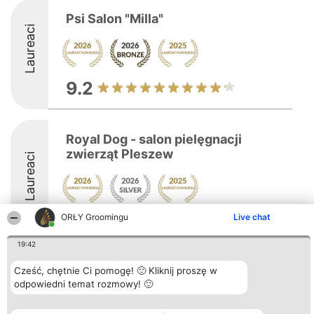
Psi Salon "Milla"
Laureaci
9.2
Royal Dog - salon pielęgnacji
zwierząt Pleszew
Laureaci
ORŁY Groomingu
Live chat
9.4
19:42
Cześć, chętnie Ci pomogę! 🙂 Kliknij proszę w
Organizator plebiscytu
Plebiscyt
Kontakt
Bright Side Solutions sp. z o.
odpowiedni temat rozmowy! 🙂
Laureaci
Kontakt
o. sp. k.
Lista
ul. Ruska 22
wszystkich