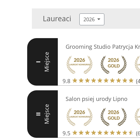
Laureaci
2026
Grooming Studio Patrycja K
Miejsce
I
9.8
(
Salon psiej urody Lipno
Miejsce
II
9.5
(