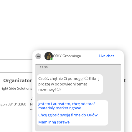
ORŁY Groomingu
Live chat
12:30
Cześć, chętnie Ci pomogę! 🙂 Kliknij
Organizator plebiscytu
Plebiscyt
Kontakt
proszę w odpowiedni temat
right Side Solutions sp. z o. o. sp. k.
Laureaci
rozmowy! 🙂
Kontakt
ul. Ruska 22
Lista
Wrocław 50-079
wszystkich
Jestem Laureatem, chcę odebrać
egon 381313360 | NIP 8943132676
Laureatów
materiały marketingowe
+48 508 492 400
Zasady
Chcę zgłosić swoją firmę do Orłów
Regulamin
Polityka
Mam inną sprawę
Prywatności