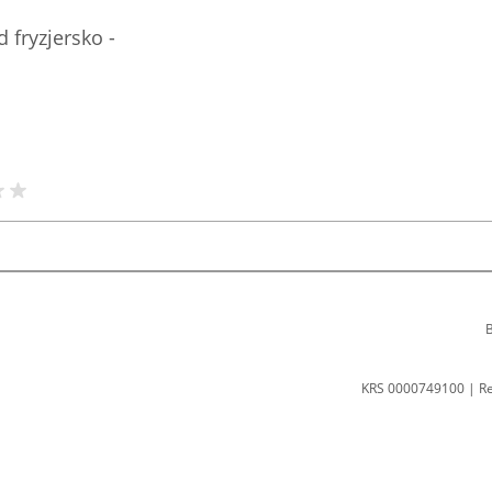
 fryzjersko -
B
KRS 0000749100 | R