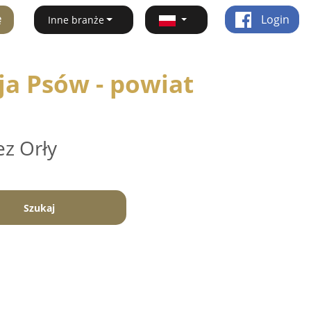
ę
Login
Inne branże
ja Psów - powiat
ez Orły
Szukaj