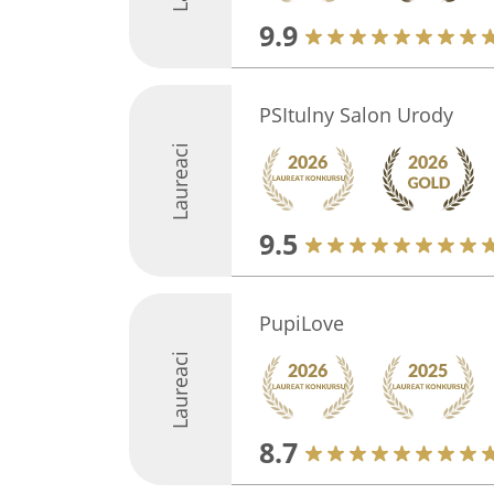
9.9
PSItulny Salon Urody
Laureaci
9.5
PupiLove
Laureaci
8.7