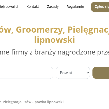
iejscowości
Kontakt
Zasady
Regulamin
Zgłoś si
sów, Groomerzy, Pielęgnac
lipnowski
nne firmy z branży nagrodzone prz
, Pielęgnacja Psów - powiat lipnowski