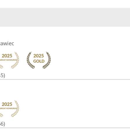
rawiec
45)
66)