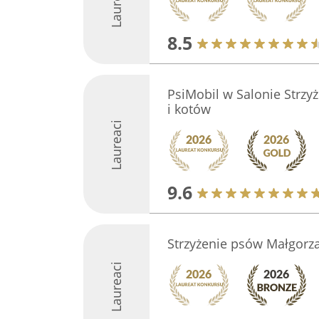
Laureaci
8.5
PsiMobil w Salonie Strzyż
i kotów
Laureaci
9.6
Strzyżenie psów Małgorz
Laureaci