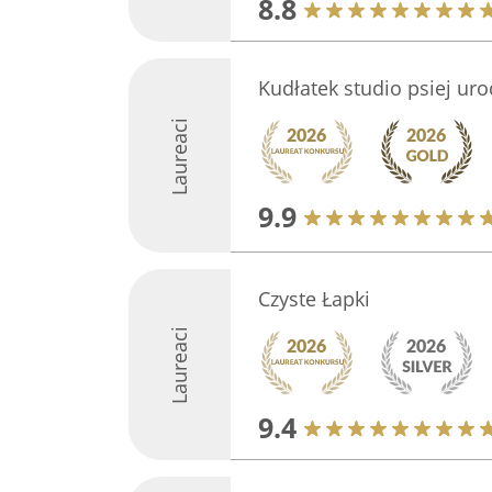
8.8
Kudłatek studio psiej uro
Laureaci
9.9
Czyste Łapki
Laureaci
9.4