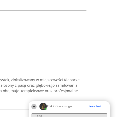
łystok, zlokalizowany w miejscowości Klepacze
 założony z pasji oraz głębokiego zamiłowania
sca obejmuje kompleksowe oraz profesjonalne
ORŁY Groomingu
Live chat
17:32