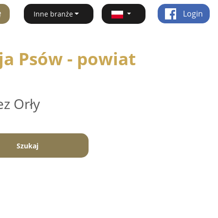
ę
Login
Inne branże
ja Psów - powiat
ez Orły
Szukaj