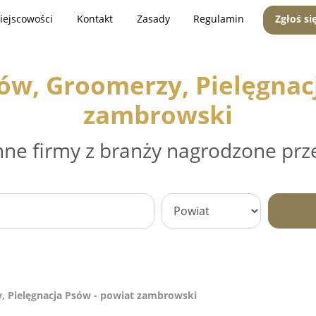
iejscowości
Kontakt
Zasady
Regulamin
Zgłoś si
sów, Groomerzy, Pielęgnac
zambrowski
nne firmy z branży nagrodzone prz
y, Pielęgnacja Psów - powiat zambrowski