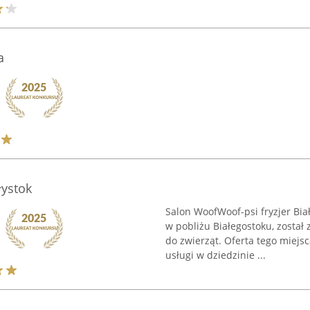
a
łystok
Salon WoofWoof-psi fryzjer Bia
w pobliżu Białegostoku, został
do zwierząt. Oferta tego miej
usługi w dziedzinie ...