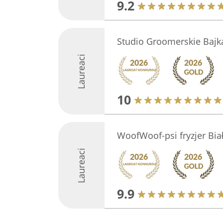
9.2
Studio Groomerskie Bajk
Laureaci
10
WoofWoof-psi fryzjer Bia
Laureaci
9.9