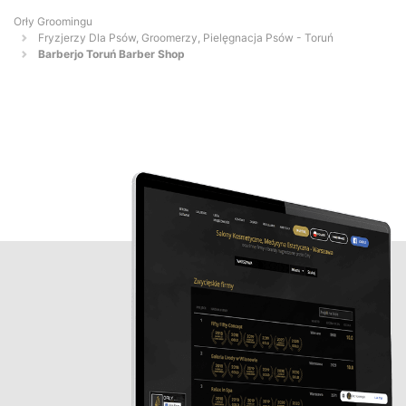
Orły Groomingu
Fryzjerzy Dla Psów, Groomerzy, Pielęgnacja Psów - Toruń
Barberjo Toruń Barber Shop