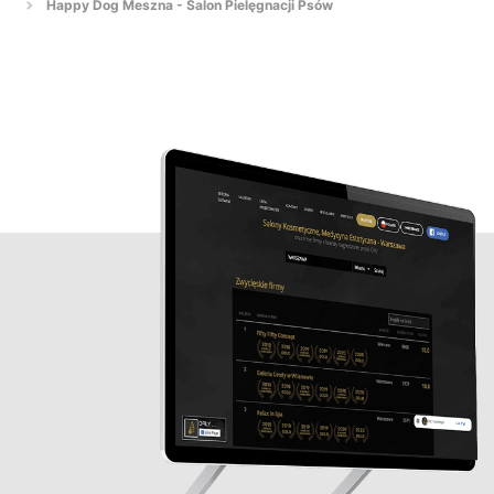
Happy Dog Meszna - Salon Pielęgnacji Psów