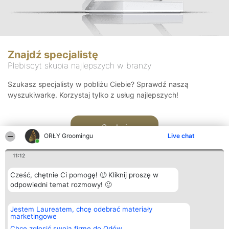
Znajdź specjalistę
Plebiscyt skupia najlepszych w branży
Szukasz specjalisty w pobliżu Ciebie? Sprawdź naszą
wyszukiwarkę. Korzystaj tylko z usług najlepszych!
Szukaj
ORŁY Groomingu
Live chat
11:12
Cześć, chętnie Ci pomogę! 🙂 Kliknij proszę w
odpowiedni temat rozmowy! 🙂
Organizator plebiscytu
Plebiscyt
Kontakt
Jestem Laureatem, chcę odebrać materiały
Bright Side Solutions sp. z o.
Laureaci
Kontakt
marketingowe
o. sp. k.
Lista
ul. Ruska 22
wszystkich
Chcę zgłosić swoją firmę do Orłów