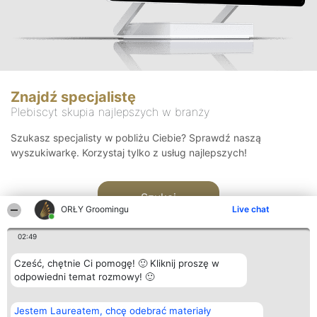
Znajdź specjalistę
Plebiscyt skupia najlepszych w branży
Szukasz specjalisty w pobliżu Ciebie? Sprawdź naszą
wyszukiwarkę. Korzystaj tylko z usług najlepszych!
Szukaj
ORŁY Groomingu
Live chat
02:49
Cześć, chętnie Ci pomogę! 🙂 Kliknij proszę w
odpowiedni temat rozmowy! 🙂
Organizator plebiscytu
Plebiscyt
Kontakt
Jestem Laureatem, chcę odebrać materiały
Bright Side Solutions sp. z o.
Laureaci
Kontakt