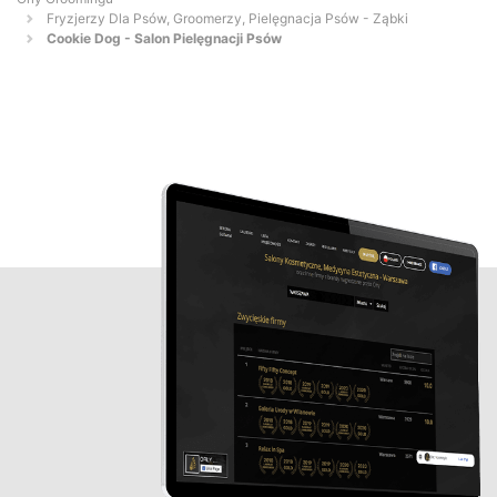
Fryzjerzy Dla Psów, Groomerzy, Pielęgnacja Psów - Ząbki
Cookie Dog - Salon Pielęgnacji Psów