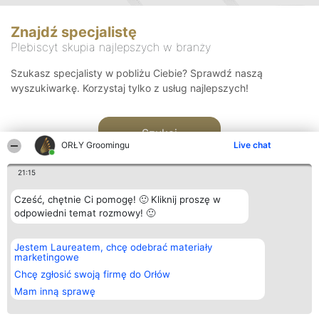
Znajdź specjalistę
Plebiscyt skupia najlepszych w branży
Szukasz specjalisty w pobliżu Ciebie? Sprawdź naszą
wyszukiwarkę. Korzystaj tylko z usług najlepszych!
Szukaj
ORŁY Groomingu
Live chat
21:15
Cześć, chętnie Ci pomogę! 🙂 Kliknij proszę w
odpowiedni temat rozmowy! 🙂
Organizator plebiscytu
Plebiscyt
Kontakt
Jestem Laureatem, chcę odebrać materiały
Bright Side Solutions sp. z o.
Laureaci
Kontakt
marketingowe
o. sp. k.
Lista
ul. Ruska 22
wszystkich
Chcę zgłosić swoją firmę do Orłów
Wrocław 50-079
Laureatów
Mam inną sprawę
KRS 0000749100 | Regon
Zasady
381313360 | NIP 8943132676
Regulamin
+48 508 492 400
Polityka