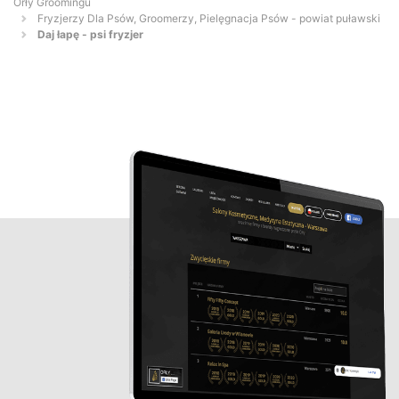
Orły Groomingu
Fryzjerzy Dla Psów, Groomerzy, Pielęgnacja Psów - powiat puławski
Daj łapę - psi fryzjer