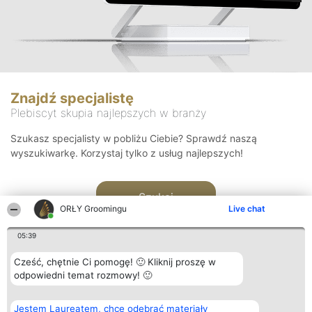
Znajdź specjalistę
Plebiscyt skupia najlepszych w branży
Szukasz specjalisty w pobliżu Ciebie? Sprawdź naszą
wyszukiwarkę. Korzystaj tylko z usług najlepszych!
Szukaj
ORŁY Groomingu
Live chat
05:39
Cześć, chętnie Ci pomogę! 🙂 Kliknij proszę w
odpowiedni temat rozmowy! 🙂
Organizator plebiscytu
Plebiscyt
Kontakt
Jestem Laureatem, chcę odebrać materiały
Bright Side Solutions sp. z o.
Laureaci
Kontakt