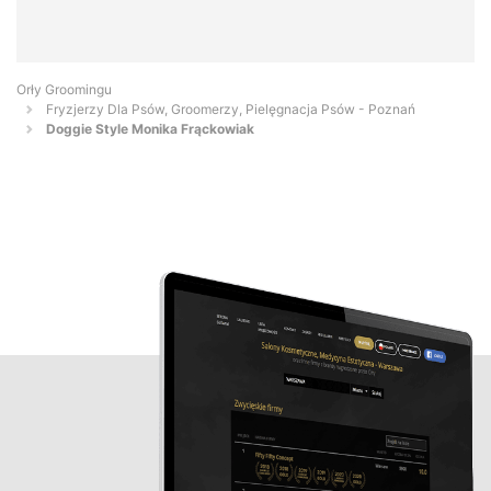
Orły Groomingu
Fryzjerzy Dla Psów, Groomerzy, Pielęgnacja Psów - Poznań
Doggie Style Monika Frąckowiak