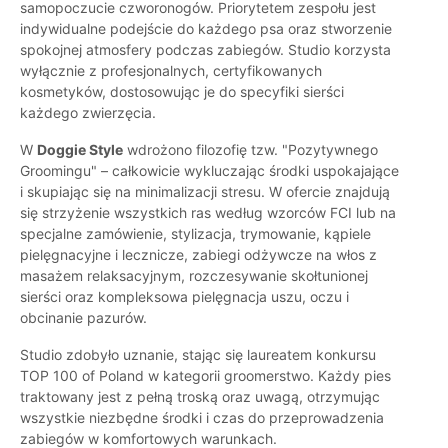
samopoczucie czworonogów. Priorytetem zespołu jest
indywidualne podejście do każdego psa oraz stworzenie
spokojnej atmosfery podczas zabiegów. Studio korzysta
wyłącznie z profesjonalnych, certyfikowanych
kosmetyków, dostosowując je do specyfiki sierści
każdego zwierzęcia.
W
Doggie Style
wdrożono filozofię tzw. "Pozytywnego
Groomingu" – całkowicie wykluczając środki uspokajające
i skupiając się na minimalizacji stresu. W ofercie znajdują
się strzyżenie wszystkich ras według wzorców FCI lub na
specjalne zamówienie, stylizacja, trymowanie, kąpiele
pielęgnacyjne i lecznicze, zabiegi odżywcze na włos z
masażem relaksacyjnym, rozczesywanie skołtunionej
sierści oraz kompleksowa pielęgnacja uszu, oczu i
obcinanie pazurów.
Studio zdobyło uznanie, stając się laureatem konkursu
TOP 100 of Poland w kategorii groomerstwo. Każdy pies
traktowany jest z pełną troską oraz uwagą, otrzymując
wszystkie niezbędne środki i czas do przeprowadzenia
zabiegów w komfortowych warunkach.