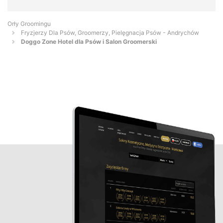
Orły Groomingu
Fryzjerzy Dla Psów, Groomerzy, Pielęgnacja Psów - Andrychów
Doggo Zone Hotel dla Psów i Salon Groomerski