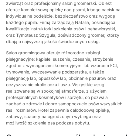
zwierząt oraz profesjonalny salon groomerski. Obiekt
oferuje kompleksową opiekę nad psami, kładąc nacisk na
indywidualne podejście, bezpieczeństwo oraz wygodę
każdego pupila. Firmą zarządzają Natalia, posiadająca
kwalifikacje instruktorki szkolenia psów i behawiorystki,
oraz Tymoteusz Szyguła, doświadczony groomer, którzy
dbają o najwyższą jakość świadczonych usług.
Salon groomingowy oferuje różnorodne zabiegi
pielęgnacyjne: kąpiele, suszenie, czesanie, strzyżenie
zgodne z wymaganiami komercyjnymi lub wzorcem FCI,
trymowanie, wyczesywanie podszerstka, a także
pielęgnację łap, opuszków łap, obcinanie pazurów oraz
oczyszczanie okolic oczu i uszu. Wszystkie usługi
realizowane są w spokojnej atmosferze, z użyciem
profesjonalnych kosmetyków i sprzętu, co pozwala
zadbać o zdrowie i dobre samopoczucie psów wszystkich
ras i rozmiarów. Hotel zapewnia całodobową opiekę,
zabawy, spacery na ogrodzonym wybiegu oraz
możliwość szkolenia psa podczas pobytu.