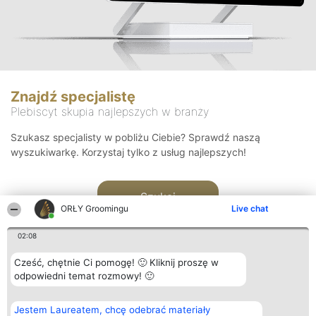
Znajdź specjalistę
Plebiscyt skupia najlepszych w branży
Szukasz specjalisty w pobliżu Ciebie? Sprawdź naszą
wyszukiwarkę. Korzystaj tylko z usług najlepszych!
Szukaj
ORŁY Groomingu
Live chat
02:08
Cześć, chętnie Ci pomogę! 🙂 Kliknij proszę w
odpowiedni temat rozmowy! 🙂
Organizator plebiscytu
Plebiscyt
Kontakt
Jestem Laureatem, chcę odebrać materiały
Bright Side Solutions sp. z o.
Laureaci
Kontakt