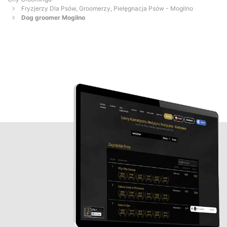
Fryzjerzy Dla Psów, Groomerzy, Pielęgnacja Psów - Mogilno
Dog groomer Mogilno