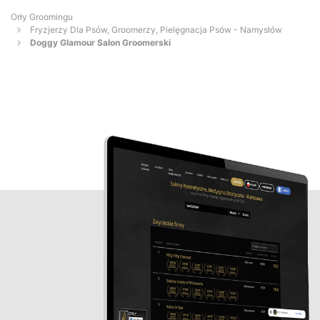
Orły Groomingu
Fryzjerzy Dla Psów, Groomerzy, Pielęgnacja Psów - Namysłów
Doggy Glamour Salon Groomerski