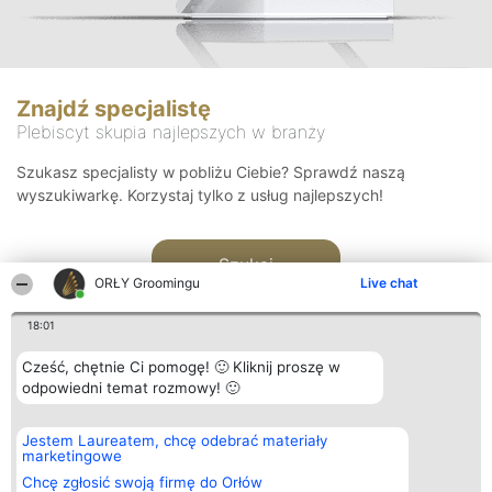
Znajdź specjalistę
Plebiscyt skupia najlepszych w branży
Szukasz specjalisty w pobliżu Ciebie? Sprawdź naszą
wyszukiwarkę. Korzystaj tylko z usług najlepszych!
Szukaj
ORŁY Groomingu
Live chat
18:01
Cześć, chętnie Ci pomogę! 🙂 Kliknij proszę w
odpowiedni temat rozmowy! 🙂
Organizator plebiscytu
Plebiscyt
Kontakt
Jestem Laureatem, chcę odebrać materiały
Bright Side Solutions sp. z o.
Laureaci
Kontakt
marketingowe
o. sp. k.
Lista
ul. Ruska 22
wszystkich
Chcę zgłosić swoją firmę do Orłów
Wrocław 50-079
Laureatów