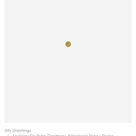
Orły Groomingu
Fryzjerzy Dla Psów, Groomerzy, Pielęgnacja Psów - Słupca