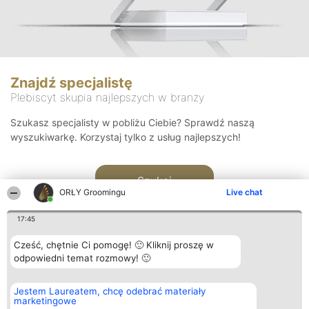
Znajdź specjalistę
Plebiscyt skupia najlepszych w branży
Szukasz specjalisty w pobliżu Ciebie? Sprawdź naszą
wyszukiwarkę. Korzystaj tylko z usług najlepszych!
Szukaj
ORŁY Groomingu
Live chat
17:45
Cześć, chętnie Ci pomogę! 🙂 Kliknij proszę w
odpowiedni temat rozmowy! 🙂
Organizator plebiscytu
Plebiscyt
Kontakt
Jestem Laureatem, chcę odebrać materiały
Bright Side Solutions sp. z o.
Laureaci
Kontakt
marketingowe
o. sp. k.
Lista