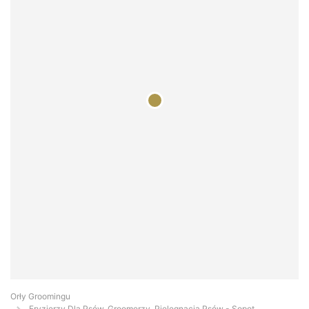
Orły Groomingu
Fryzjerzy Dla Psów, Groomerzy, Pielęgnacja Psów - Sopot