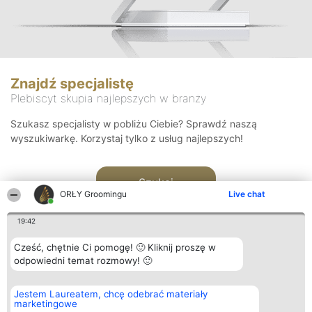
Znajdź specjalistę
Plebiscyt skupia najlepszych w branży
Szukasz specjalisty w pobliżu Ciebie? Sprawdź naszą
wyszukiwarkę. Korzystaj tylko z usług najlepszych!
Szukaj
ORŁY Groomingu
Live chat
19:42
Cześć, chętnie Ci pomogę! 🙂 Kliknij proszę w
odpowiedni temat rozmowy! 🙂
Organizator plebiscytu
Plebiscyt
Kontakt
Jestem Laureatem, chcę odebrać materiały
Bright Side Solutions sp. z o.
Laureaci
Kontakt
marketingowe
o. sp. k.
Lista