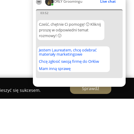
ORŁY Groomingu
Live chat
03:52
Cześć, chętnie Ci pomogę! 🙂 Kliknij
proszę w odpowiedni temat
rozmowy! 🙂
Jestem Laureatem, chcę odebrać
materiały marketingowe
Chcę zgłosić swoją firmę do Orłów
Mam inną sprawę
Sprawdź
ieszyć się sukcesem.