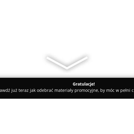
Gratulacje!
awdź już teraz jak odebrać materiały promocyjne, by móc w pełni c
 Pielęgnacja Psów - Katowice
Dulatkowo Group DEISI