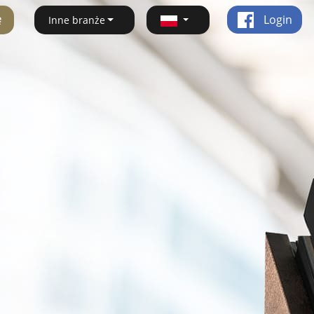
ę
Login
Inne branże