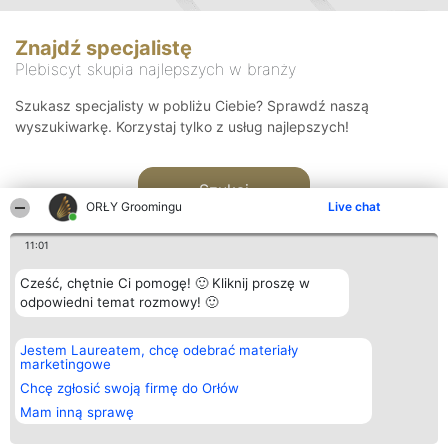
Znajdź specjalistę
Plebiscyt skupia najlepszych w branży
Szukasz specjalisty w pobliżu Ciebie? Sprawdź naszą
wyszukiwarkę. Korzystaj tylko z usług najlepszych!
Szukaj
ORŁY Groomingu
Live chat
11:01
Cześć, chętnie Ci pomogę! 🙂 Kliknij proszę w
odpowiedni temat rozmowy! 🙂
Organizator plebiscytu
Plebiscyt
Kontakt
Jestem Laureatem, chcę odebrać materiały
Bright Side Solutions sp. z o.
Laureaci
Kontakt
marketingowe
o. sp. k.
Lista
ul. Ruska 22
wszystkich
Chcę zgłosić swoją firmę do Orłów
Wrocław 50-079
Laureatów
Mam inną sprawę
KRS 0000749100 | Regon
Zasady
381313360 | NIP 8943132676
Regulamin
+48 508 492 400
Polityka