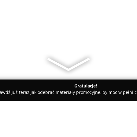
Gratulacje!
awdź już teraz jak odebrać materiały promocyjne, by móc w pełni c
 Pielęgnacja Psów - Gorzów Wielkopolski
Eleon