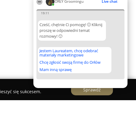
ORŁY Groomingu
Live chat
19:11
Cześć, chętnie Ci pomogę! 🙂 Kliknij
proszę w odpowiedni temat
rozmowy! 🙂
Jestem Laureatem, chcę odebrać
materiały marketingowe
Chcę zgłosić swoją firmę do Orłów
Mam inną sprawę
Sprawdź
ieszyć się sukcesem.