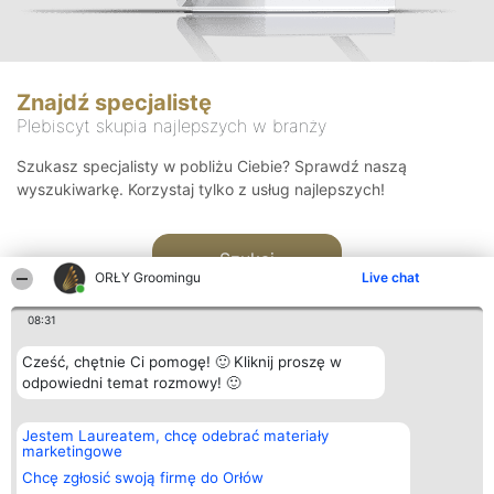
Znajdź specjalistę
Plebiscyt skupia najlepszych w branży
Szukasz specjalisty w pobliżu Ciebie? Sprawdź naszą
wyszukiwarkę. Korzystaj tylko z usług najlepszych!
Szukaj
ORŁY Groomingu
Live chat
08:31
Cześć, chętnie Ci pomogę! 🙂 Kliknij proszę w
odpowiedni temat rozmowy! 🙂
Organizator plebiscytu
Plebiscyt
Kontakt
Jestem Laureatem, chcę odebrać materiały
Bright Side Solutions sp. z o.
Laureaci
Kontakt
marketingowe
o. sp. k.
Lista
ul. Ruska 22
wszystkich
Chcę zgłosić swoją firmę do Orłów
Wrocław 50-079
Laureatów