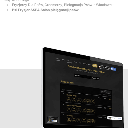
Fryzjerzy Dla Psów, Groomerzy, Pielęgnacja Psów - Włocławek
Psi Fryzjer &SPA Salon pielęgnacji psów