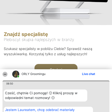
Znajdź specjalistę
Plebiscyt skupia najlepszych w branży
Szukasz specjalisty w pobliżu Ciebie? Sprawdź naszą
wyszukiwarkę. Korzystaj tylko z usług najlepszych!
Szukaj
ORŁY Groomingu
Live chat
06:50
Cześć, chętnie Ci pomogę! 🙂 Kliknij proszę w
odpowiedni temat rozmowy! 🙂
Organizator plebiscytu
Plebiscyt
Kontakt
Jestem Laureatem, chcę odebrać materiały
Bright Side Solutions sp. z o.
Laureaci
Kontakt