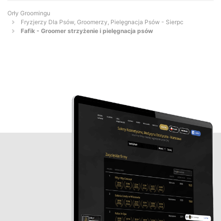
Orły Groomingu
Fryzjerzy Dla Psów, Groomerzy, Pielęgnacja Psów - Sierpc
Fafik - Groomer strzyżenie i pielęgnacja psów