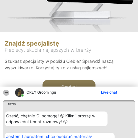
Znajdź specjalistę
Plebiscyt skupia najlepszych w branży
Szukasz specjalisty w pobliżu Ciebie? Sprawdź naszą
wyszukiwarkę. Korzystaj tylko z usług najlepszych!
Szukaj
ORŁY Groomingu
Live chat
18:30
Cześć, chętnie Ci pomogę! 🙂 Kliknij proszę w
odpowiedni temat rozmowy! 🙂
Organizator plebiscytu
Plebiscyt
Kontakt
Jestem Laureatem, chcę odebrać materiały
Bright Side Solutions sp. z o.
Laureaci
Kontakt