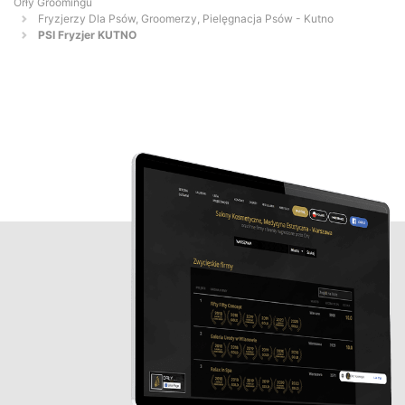
Orły Groomingu
Fryzjerzy Dla Psów, Groomerzy, Pielęgnacja Psów - Kutno
PSI Fryzjer KUTNO