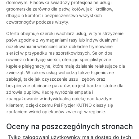
domowym. Placówka świadczy profesjonalne usługi
groomerskie zarówno dla psów, kotów, jak i królików,
dbając o komfort i bezpieczeństwo wszystkich
czworonogów podczas wizyty.
Oferta obejmuje szeroki wachlarz usług, w tym strzyżenie
psów zgodnie z wymaganiami rasy lub indywidualnymi
oczekiwaniami właścicieli oraz dokładne trymowanie
sierści w przypadku ras szorstkowłosych. Salon dba
również o kondycję sierści, oferując specjalistyczne
kąpiele pielęgnacyjne, które mają działanie relaksujące dla
zwierząt. W zakres usług wchodzą także higieniczne
zabiegi, takie jak czyszczenie uszu i zębów oraz
bezpieczne obcinanie pazurów, co jest bardzo istotne dla
zdrowia pupilów. Kadrę wyróżnia empatia i
zaangażowanie w indywidualną opiekę nad każdym
klientem, dzięki czemu Psi Fryzjer KUTNO cieszy się
zaufaniem wśród opiekunów zwierząt w regionie.
Oceny na poszczególnych stronach
Tylko zalogowani użytkownicy maja dostęp do tych