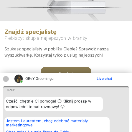
Znajdź specjalistę
Plebiscyt skupia najlepszych w branży
Szukasz specjalisty w pobliżu Ciebie? Sprawdź naszą
wyszukiwarkę. Korzystaj tylko z usług najlepszych!
Szukaj
ORŁY Groomingu
Live chat
07:05
Cześć, chętnie Ci pomogę! 🙂 Kliknij proszę w
odpowiedni temat rozmowy! 🙂
Organizator plebiscytu
Plebiscyt
Kontakt
Jestem Laureatem, chcę odebrać materiały
Bright Side Solutions sp. z o.
Laureaci
Kontakt
marketingowe
o. sp. k.
Lista
ul. Ruska 22
wszystkich