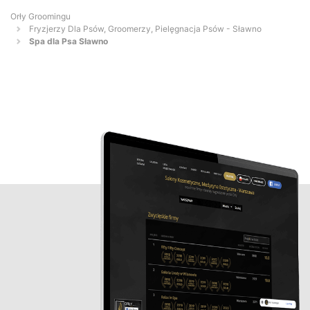
Orły Groomingu
Fryzjerzy Dla Psów, Groomerzy, Pielęgnacja Psów - Sławno
Spa dla Psa Sławno