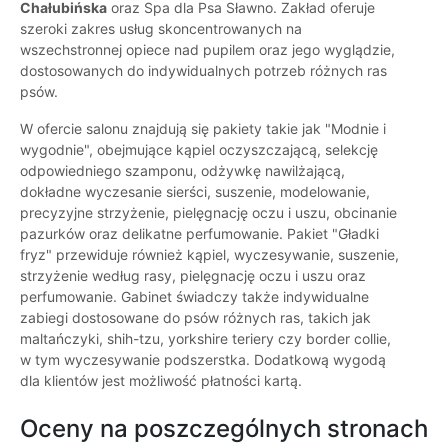
Chałubińska
oraz Spa dla Psa Sławno. Zakład oferuje
szeroki zakres usług skoncentrowanych na
wszechstronnej opiece nad pupilem oraz jego wyglądzie,
dostosowanych do indywidualnych potrzeb różnych ras
psów.
W ofercie salonu znajdują się pakiety takie jak "Modnie i
wygodnie", obejmujące kąpiel oczyszczającą, selekcję
odpowiedniego szamponu, odżywkę nawilżającą,
dokładne wyczesanie sierści, suszenie, modelowanie,
precyzyjne strzyżenie, pielęgnację oczu i uszu, obcinanie
pazurków oraz delikatne perfumowanie. Pakiet "Gładki
fryz" przewiduje również kąpiel, wyczesywanie, suszenie,
strzyżenie według rasy, pielęgnację oczu i uszu oraz
perfumowanie. Gabinet świadczy także indywidualne
zabiegi dostosowane do psów różnych ras, takich jak
maltańczyki, shih-tzu, yorkshire teriery czy border collie,
w tym wyczesywanie podszerstka. Dodatkową wygodą
dla klientów jest możliwość płatności kartą.
Oceny na poszczególnych stronach