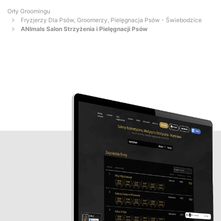
Orły Groomingu
Fryzjerzy Dla Psów, Groomerzy, Pielęgnacja Psów - Świebodzice
ANImals Salon Strzyżenia i Pielęgnacji Psów