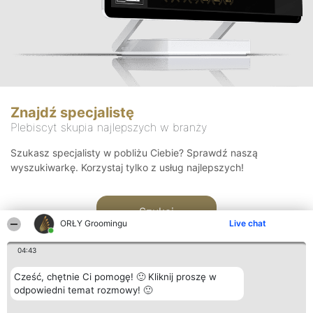
Znajdź specjalistę
Plebiscyt skupia najlepszych w branży
Szukasz specjalisty w pobliżu Ciebie? Sprawdź naszą
wyszukiwarkę. Korzystaj tylko z usług najlepszych!
Szukaj
ORŁY Groomingu
Live chat
04:43
Cześć, chętnie Ci pomogę! 🙂 Kliknij proszę w
odpowiedni temat rozmowy! 🙂