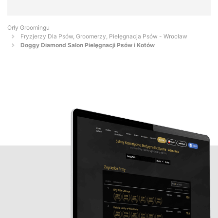
Orły Groomingu
Fryzjerzy Dla Psów, Groomerzy, Pielęgnacja Psów - Wrocław
Doggy Diamond Salon Pielęgnacji Psów i Kotów