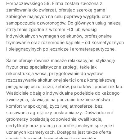
Horbaczewskiego 59. Firma została założona z
zamiłowania do zwierząt, oferując szeroką gamę
zabiegów mających na celu poprawę wyglądu oraz
samopoczucia czworonogów. Do głównych usług należą
strzyżenie zgodne z wzorem FCI lub według
indywidualnych wymagań opiekunów, profesjonalne
trymowanie oraz różnorodne kąpiele – od kosmetycznych
i pielęgnacyjnych po lecznicze i aromaterapeutyczne.
Salon oferuje również masaże relaksacyjne, stylizację
fryzur oraz specjalistyczne zabiegi, takie jak
rekonstrukcja włosa, przygotowanie do wystaw,
rozczesywanie skołtunionej sierści oraz kompleksową
pielęgnację uszu, oczu, zębów, pazurków i poduszek łap.
Właściciele dbają o indywidualne podejście do każdego
zwierzęcia, stawiając na poczucie bezpieczeństwa i
komfort w spokojnej, życzliwej atmosferze, bez
stosowania agresji czy poskramiaczy. Doświadczeni
groomerzy posiadają odpowiednie kwalifikacje,
certyfikaty oraz pracują na profesjonalnym sprzęcie i
uznanych kosmetykach. Dostępna jest także oferta
specjalistycznych kosmetyków i akcesoriów