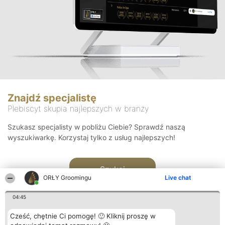
Znajdź specjalistę
Plebiscyt skupia najlepszych w branży
Szukasz specjalisty w pobliżu Ciebie? Sprawdź naszą
wyszukiwarkę. Korzystaj tylko z usług najlepszych!
Szukaj
ORŁY Groomingu
Live chat
04:45
Cześć, chętnie Ci pomogę! 🙂 Kliknij proszę w