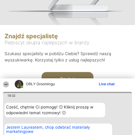
Znajdź specjalistę
Plebiscyt skupia najlepszych w branży
Szukasz specjalisty w pobliżu Ciebie? Sprawdź naszą
wyszukiwarkę. Korzystaj tylko z usług najlepszych!
Szukaj
ORŁY Groomingu
Live chat
18:32
Cześć, chętnie Ci pomogę! 🙂 Kliknij proszę w
odpowiedni temat rozmowy! 🙂
Organizator plebiscytu
Plebiscyt
Kontakt
Jestem Laureatem, chcę odebrać materiały
Bright Side Solutions sp. z o.
Laureaci
Kontakt
marketingowe
o. sp. k.
Lista