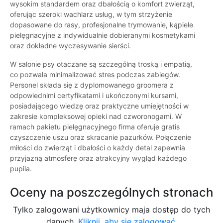
wysokim standardem oraz dbałością o komfort zwierząt,
oferując szeroki wachlarz usług, w tym strzyżenie
dopasowane do rasy, profesjonalne trymowanie, kąpiele
pielęgnacyjne z indywidualnie dobieranymi kosmetykami
oraz dokładne wyczesywanie sierści.
W salonie psy otaczane są szczególną troską i empatią,
co pozwala minimalizować stres podczas zabiegów.
Personel składa się z dyplomowanego groomera z
odpowiednimi certyfikatami i ukończonymi kursami,
posiadającego wiedzę oraz praktyczne umiejętności w
zakresie kompleksowej opieki nad czworonogami. W
ramach pakietu pielęgnacyjnego firma oferuje gratis
czyszczenie uszu oraz skracanie pazurków. Połączenie
miłości do zwierząt i dbałości o każdy detal zapewnia
przyjazną atmosferę oraz atrakcyjny wygląd każdego
pupila.
Oceny na poszczególnych stronach
Tylko zalogowani użytkownicy maja dostęp do tych
danych.
Kliknij, aby się zalogować.