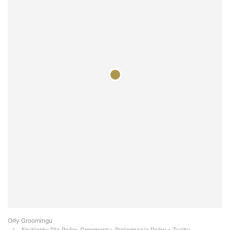
Orły Groomingu
Fryzjerzy Dla Psów, Groomerzy, Pielęgnacja Psów - Tychy