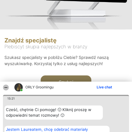
Znajdź specjalistę
Plebiscyt skupia najlepszych w branży
Szukasz specjalisty w pobliżu Ciebie? Sprawdź naszą
wyszukiwarkę. Korzystaj tylko z usług najlepszych!
Szukaj
ORŁY Groomingu
Live chat
15:21
Cześć, chętnie Ci pomogę! 🙂 Kliknij proszę w
odpowiedni temat rozmowy! 🙂
Organizator plebiscytu
Plebiscyt
Kontakt
Jestem Laureatem, chcę odebrać materiały
Bright Side Solutions sp. z o.
Laureaci
Kontakt