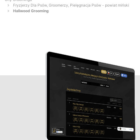
Fryzjerzy Dla Psów, Groomerzy, Pielęgnacja Psów - powiat miński
Haliwood Grooming