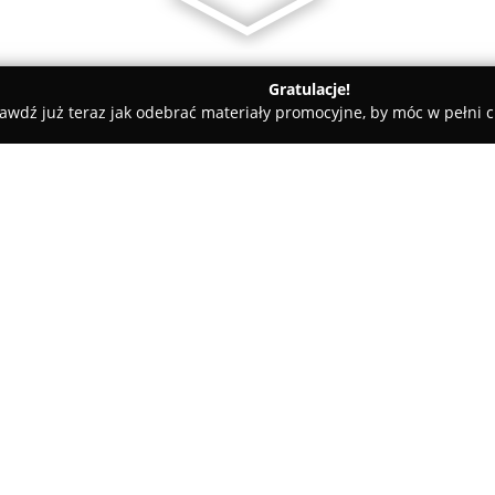
Gratulacje!
awdź już teraz jak odebrać materiały promocyjne, by móc w pełni c
 Pielęgnacja Psów - Poznań
Happy Animals - Pet Grooming | F
zjer Dla Psów I Kotów
O firmie:
Happy Animals
to profesjonal
przy Osiedlu Tysiąclecia 30. Fi
zwierząt domowych, oferując z
królików, świnek morskich ora
działalności jest zapewnianie 
wszystkich czworonogów.