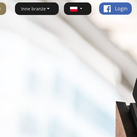
ę
Login
Inne branże