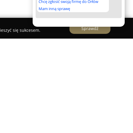
Chcę zgłosić swoją firmę do Orłów
Mam inną sprawę
Sprawdź
ieszyć się sukcesem.
ryzjer Dla Psów I Kotów | Groomer Poznań
ny salon groomerski mieszczący się w Poznaniu,
rma specjalizuje się w kompleksowej pielęgnacji
abiegi groomerskie skierowane do psów, kotów,
z zwierząt egzotycznych. Kluczowym założeniem
komfortowych i pozbawionych stresu wizyt dla