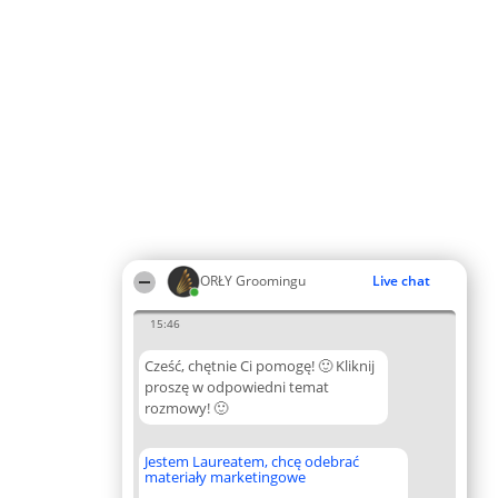
ORŁY Groomingu
Live chat
15:46
Cześć, chętnie Ci pomogę! 🙂 Kliknij
proszę w odpowiedni temat
rozmowy! 🙂
Jestem Laureatem, chcę odebrać
materiały marketingowe