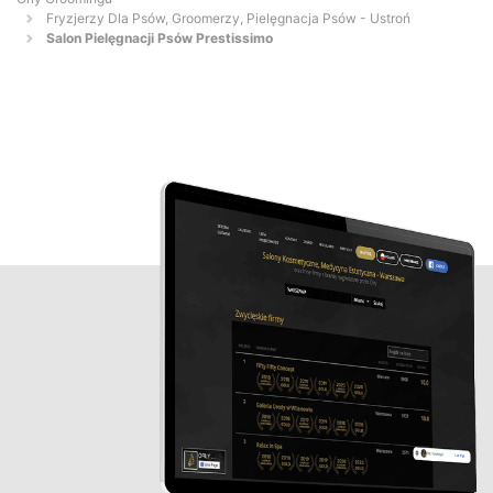
Fryzjerzy Dla Psów, Groomerzy, Pielęgnacja Psów - Ustroń
Salon Pielęgnacji Psów Prestissimo