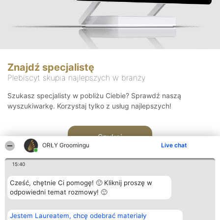
Znajdź specjalistę
Plebiscyt skupia najlepszych w branży
Szukasz specjalisty w pobliżu Ciebie? Sprawdź naszą
wyszukiwarkę. Korzystaj tylko z usług najlepszych!
Szukaj
ORŁY Groomingu
Live chat
15:40
Cześć, chętnie Ci pomogę! 🙂 Kliknij proszę w
odpowiedni temat rozmowy! 🙂
Organizator plebiscytu
Plebiscyt
Kontakt
Jestem Laureatem, chcę odebrać materiały
Bright Side Solutions sp. z o.
Laureaci
Kontakt