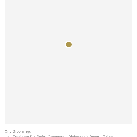
Orły Groomingu
Fryzjerzy Dla Psów, Groomerzy, Pielęgnacja Psów - Zgierz