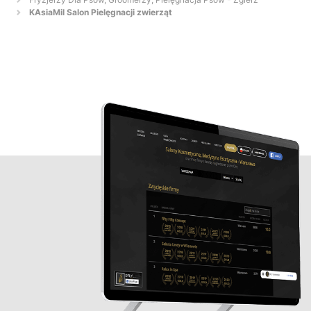
KAsiaMil Salon Pielęgnacji zwierząt