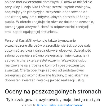
opiece nad zwierzętami domowymi. Placówka mieści się
przy ulicy 1 Maja 69A i oferuje szeroki wybór zabiegów,
obejmujących precyzyjne strzyżenie dopasowane do
konkretnej rasy oraz indywidualnych potrzeb każdego
pupila. W ofercie znajduje się również dokładne czesanie,
pomagające utrzymać sierść w odpowiedniej kondycji
oraz zapobiegające jej kołtunieniu.
Personel KasiaMil wykonuje także trymowanie
przeznaczone dla psów o szorstkiej sierści, co pozwala
utrzymać zdrową i lśniącą okrywę włosową. Działalność
salonu obejmuje zarówno pielęgnację higieniczną, jak i
zabiegi o charakterze estetycznym. Wszystkie usługi
realizowane są z troską o komfort i bezpieczeństwo
zwierząt. Oferta obejmuje zabiegi od podstawowej
pielęgnacji po skomplikowane fryzury, z naciskiem na
dobrostan zwierząt i wysoką jakość realizacji usług.
Oceny na poszczególnych stronach
Tylko zalogowani użytkownicy maja dostęp do tych
danych.
Kliknij, aby się zalogować.