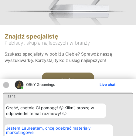
Znajdź specjalistę
Plebiscyt skupia najlepszych w branży
Szukasz specjalisty w pobliżu Ciebie? Sprawdź naszą
wyszukiwarkę. Korzystaj tylko z usług najlepszych!
Szukaj
ORŁY Groomingu
Live chat
22:12
Cześć, chętnie Ci pomogę! 🙂 Kliknij proszę w
odpowiedni temat rozmowy! 🙂
Organizator plebiscytu
Plebiscyt
Kontakt
Jestem Laureatem, chcę odebrać materiały
Bright Side Solutions sp. z o.
Laureaci
Kontakt
marketingowe
o. sp. k.
Lista