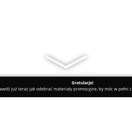
Gratulacje!
awdź już teraz jak odebrać materiały promocyjne, by móc w pełni c
 Pielęgnacja Psów - Katowice
Kocia ciocia- spa dla kota