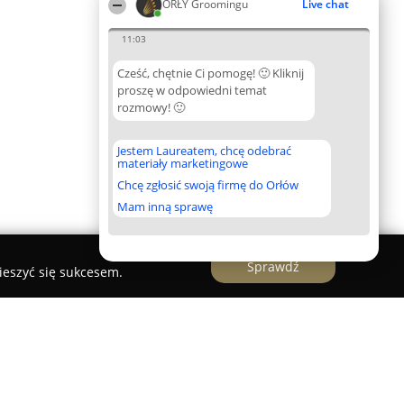
ORŁY Groomingu
Live chat
11:03
Cześć, chętnie Ci pomogę! 🙂 Kliknij
proszę w odpowiedni temat
rozmowy! 🙂
Jestem Laureatem, chcę odebrać
materiały marketingowe
Chcę zgłosić swoją firmę do Orłów
Mam inną sprawę
Sprawdź
ieszyć się sukcesem.