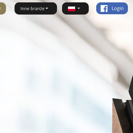
ę
Login
Inne branże