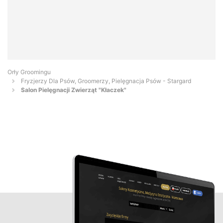
Orły Groomingu
Fryzjerzy Dla Psów, Groomerzy, Pielęgnacja Psów - Stargard
Salon Pielęgnacji Zwierząt "Kłaczek"