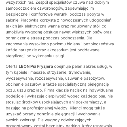
wszystkich ras. Zespół specjalistów czuwa nad dobrym
samopoczuciem czworonogów, zapewniając im
bezpieczne i komfortowe warunki podczas pobytu w
salonie. Placówka korzysta z nowoczesnych udogodnień,
takich jak elektryczna wanna oraz regulowany stół, co
umożliwia wygodną obsługę nawet większych psów oraz
ograniczenie stresu podczas podnoszenia. Dla
zachowania wysokiego poziomu higieny i bezpieczeństwa
każde narzędzie oraz akcesorium jest poddawane
sterylizacji po wykonaniu usługi.
Oferta
LEON Psi Fryzjera
obejmuje pełen zakres usług, w
tym kąpiele i masaże, strzyżenie, trymowanie,
wyczesywanie, rozczesywanie, usuwanie pasożytów,
obcinanie pazurów, a także specjalistyczną pielęgnację
oczu, uszu oraz łap. Firma kładzie nacisk na indywidualne
podejście i wykazuje cierpliwość wobec każdego psa, nie
stosując środków uspokajających ani poskramiaczy, a
bazując na profesjonalnej wiedzy. Klienci mogą także
uzyskać porady odnośnie pielęgnacji i wychowania
swoich zwierząt. Dla wygody odwiedzających
przygotowany został bezpłatny parking, który usprawnia