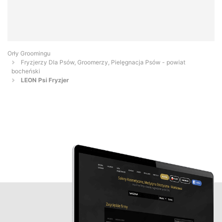
Orły Groomingu
Fryzjerzy Dla Psów, Groomerzy, Pielęgnacja Psów - powiat
bocheński
LEON Psi Fryzjer