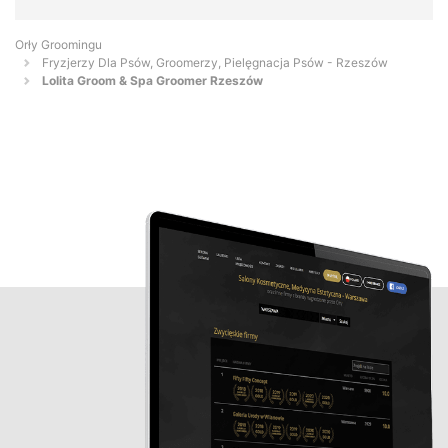
Orły Groomingu
Fryzjerzy Dla Psów, Groomerzy, Pielęgnacja Psów - Rzeszów
Lolita Groom & Spa Groomer Rzeszów