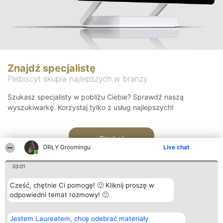
Znajdź specjalistę
Plebiscyt skupia najlepszych w branży
Szukasz specjalisty w pobliżu Ciebie? Sprawdź naszą
wyszukiwarkę. Korzystaj tylko z usług najlepszych!
Szukaj
ORŁY Groomingu
Live chat
03:01
Cześć, chętnie Ci pomogę! 🙂 Kliknij proszę w
odpowiedni temat rozmowy! 🙂
Organizator plebiscytu
Plebiscyt
Kontakt
Jestem Laureatem, chcę odebrać materiały
Bright Side Solutions sp. z o.
Laureaci
Kontakt