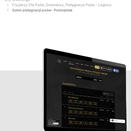
Fryzjerzy Dla Psów, Groomerzy, Pielęgnacja Psów - Legnica
Salon pielęgnacji psów- Psistojniak