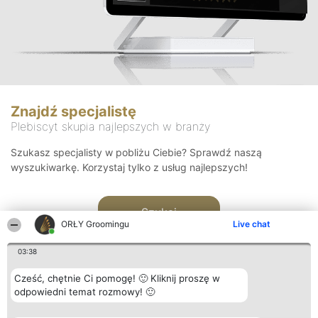
Znajdź specjalistę
Plebiscyt skupia najlepszych w branży
Szukasz specjalisty w pobliżu Ciebie? Sprawdź naszą
wyszukiwarkę. Korzystaj tylko z usług najlepszych!
Szukaj
ORŁY Groomingu
Live chat
03:38
Cześć, chętnie Ci pomogę! 🙂 Kliknij proszę w
odpowiedni temat rozmowy! 🙂
Organizator plebiscytu
Plebiscyt
Kontakt